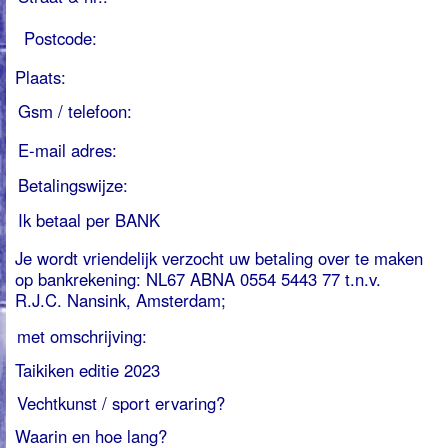
Betalingswijze:
Ik betaal per BANK
Je wordt vriendelijk verzocht uw betaling over te maken
op bankrekening: NL67 ABNA 0554 5443 77 t.n.v.
R.J.C. Nansink, Amsterdam;
met omschrijving:
Taikiken editie 2023
Vechtkunst / sport ervaring?
Waarin en hoe lang?
Opmerkingen:
Met deze inschrijving ga ik akkoord met het betalen van
bovenstaande cursusgeld voor aanvang van de eerste
les.