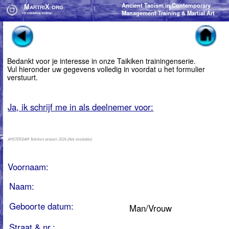
Ancient Taoism in Contemporary
Ancient Taoism in Contemporary
M
M
X
X
ARTRI
ARTRI
ORG.
ORG.
Management Training & Martial Art
Management Training & Martial Art
Get your feeling working!
Get your feeling working!
Bedankt voor je interesse in onze Taikiken trainingenserie.
Vul hieronder uw gegevens volledig in voordat u het formulier
verstuurt.
Ja, ik schrijf me in als deelnemer voor:
AMSTERDAM Taikiken seizoen 2026 (Not available)
Voornaam:
Naam:
Geboorte datum:
Man/Vrouw
Straat & nr.:
Postcode:
Plaats:
Gsm / telefoon:
E-mail adres: