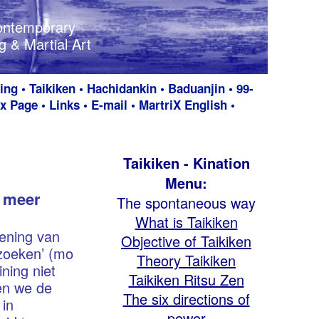
ontemporary
Contemporary
 & Martial Art
 & Martial Art
xing
•
Taikiken
•
Hachidankin
•
Baduanjin
•
99-
x Page
•
Links
•
E-mail
•
MartriX English
•
Taikiken - Kination
Menu:
e meer
The spontaneous way
What is Taikiken
ening van
Objective of Taikiken
 zoeken’ (mo
Theory Taikiken
aining niet
Taikiken Ritsu Zen
en we de
The six directions of
 in
power