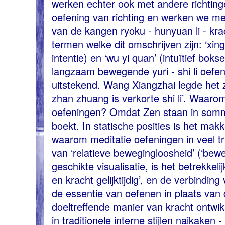
werken echter ook met andere richting
oefening van richting en werken we met v
van de kangen ryoku - hunyuan li - kr
termen welke dit omschrijven zijn: ‘xing
intentie) en ‘wu yi quan’ (intuïtief bo
langzaam bewegende yuri - shi li oef
uitstekend. Wang Xiangzhai legde het zo
zhan zhuang is verkorte shi li’. Waaro
oefeningen? Omdat Zen staan in sommi
boekt. In statische posities is het makk
waarom meditatie oefeningen in veel tra
van ‘relatieve bewegingloosheid’ (‘bew
geschikte visualisatie, is het betrekke
en kracht gelijktijdig’, en de verbindi
de essentie van oefenen in plaats van
doeltreffende manier van kracht ontwik
in traditionele interne stijlen naikake