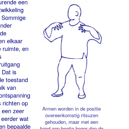
durende een
twikkeling
.’ Sommige
onder
 de
en elkaar
e ruimte, en
s
ruitgang
 Dat is
 de toestand
uik van
 ‘ontspanning
s richten op
Armen worden in de positie
s een zeer
overeenkomstig ritsuzen
r eerder wat
gehouden, maar met een
 een bepaalde
hand een beetje hoger dan de