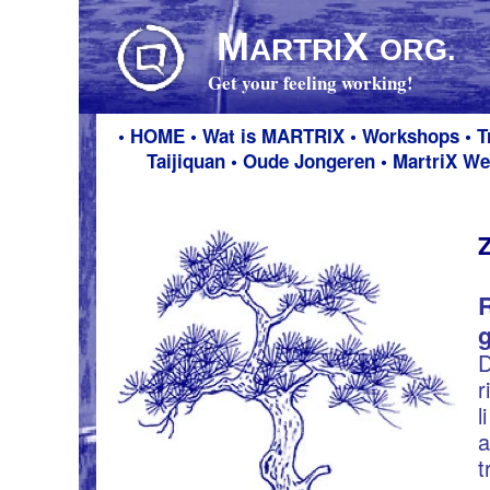
M
M
X
X
ARTRI
ARTRI
ORG.
ORG.
Get your feeling working!
Get your feeling working!
•
HOME
•
Wat is M
ARTRIX
•
Workshops
•
T
Taijiquan
•
Oude Jongeren
•
MartriX We
Z
R
g
D
r
l
a
t