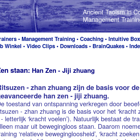
Ancient Taoism in C
Ancient Taoism in 
Management Training
Management Training
rainers
•
Management Training
•
Coaching
•
Intuitive Bo
b Winkel
•
Video Clips
•
Downloads
•
BrainQuakes
•
I
nde
en staan:
Han Zen - Jiji zhuang
itsuzen - zhan zhuang zijn de basis voor d
eavanceerde han zen - jiji zhuang.
e toestand van ontspanning verkregen door beoef
itsuzen - zhan zhuang is de basis voor het ‘kracht
i - letterlijk ‘kracht voelen’). Natuurlijk bestaat de tr
lleen maar uit bewegingloos staan. Daarom noem
raining ‘relatieve bewegingloosheid’, ‘kracht zoeken