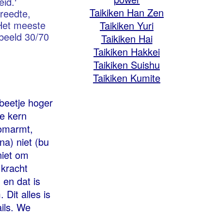
eid.‘
Taikiken Han Zen
breedte,
 Het meeste
Taikiken Yuri
rbeeld 30/70
Taikiken Hai
Taikiken Hakkei
Taikiken Suishu
Taikiken Kumite
beetje hoger
de kern
 omarmt,
na) niet (bu
niet om
 kracht
 en dat is
 Dit alles is
ils. We