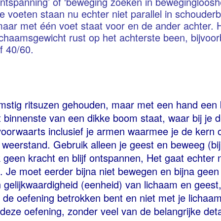
ntspanning’ of 'beweging zoeken in bewegingloosh
e voeten staan nu echter niet parallel in schouder
aar met één voet staat voor en de ander achter.
ichaamsgewicht rust op het achterste been, bijvoo
f 40/60.
mstig ritsuzen gehouden, maar met een hand een 
t binnenste van een dikke boom staat, waar bij je 
voorwaarts inclusief je armen waarmee je de kern
weerstand. Gebruik alleen je geest en beweeg (bij
k geen kracht en blijf ontspannen, Het gaat echter 
. Je moet eerder bijna niet bewegen en bijna geen
n gelijkwaardigheid (eenheid) van lichaam en geest,
j de oefening betrokken bent en niet met je lichaam.
deze oefening, zonder veel van de belangrijke deta