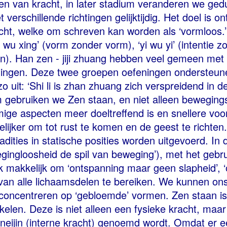
en van kracht, in later stadium veranderen we ge
erschillende richtingen gelijktijdig. Het doel is on
acht, welke om schreven kan worden als ‘vormloos
 wu xing’ (vorm zonder vorm), ‘yi wu yi’ (intentie z
ksen). Han zen - jiji zhuang hebben veel gemeen met
eningen. Deze twee groepen oefeningen ondersteun
 uit: ‘Shi li is zhan zhuang zich verspreidend in d
m gebruiken we Zen staan, en niet alleen beweging
ge aspecten meer doeltreffend is en snellere voo
elijker om tot rust te komen en de geest te richten.
dities in statische posities worden uitgevoerd. In
egingloosheid de spil van beweging’), met het gebr
lijk makkelijk om ‘ontspanning maar geen slapheid’,
ng van alle lichaamsdelen te bereiken. We kunnen on
 concentreren op ‘gebloemde’ vormen. Zen staan i
kelen. Deze is niet alleen een fysieke kracht, maa
n - neijin (interne kracht) genoemd wordt. Omdat er